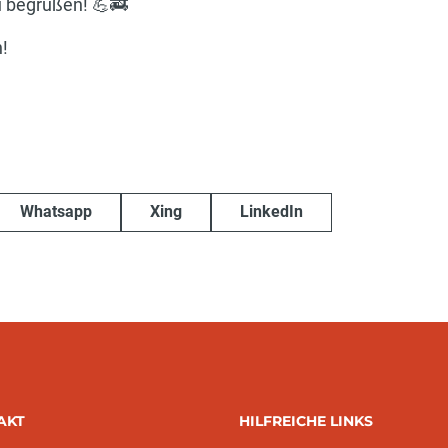
u begrüßen! 💪🚒
!
Whatsapp
Xing
LinkedIn
AKT
HILFREICHE LINKS