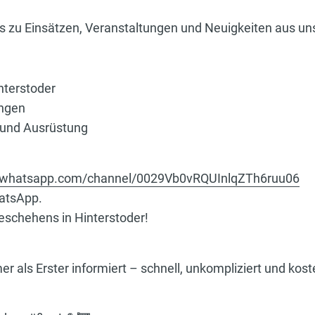
fos zu Einsätzen, Veranstaltungen und Neuigkeiten aus u
nterstoder
ungen
t und Ausrüstung
//whatsapp.com/channel/0029Vb0vRQUInlqZTh6ruu06
hatsApp.
schehens in Hinterstoder!
als Erster informiert – schnell, unkompliziert und kost